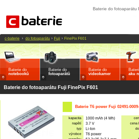
Baterie do fotoaparátu 
c-baterie
do fotoaparátu
Fuji
FinePix F601
Baterie do
Baterie do
Baterie do
Bater
notebooků
fotoaparátů
videokamer
aku n
Baterie do fotoaparátu Fuji FinePix F601
Baterie T6 power Fuji 02491-0009
kapacita
1000 mAh (4 Wh)
ce
napětí
3.7 V
cena
typ
Li-Ion
do
výrobce
T6 power