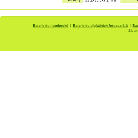
rozměry
53.2x35.3x7.1 mm
Baterie do notebooků
|
Baterie do digitálních fotoaparátů
|
Bat
Záruk