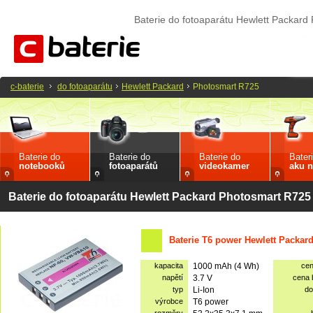
Baterie do fotoaparátu Hewlett Packar
c-baterie
do fotoaparátu
Hewlett Packard
Photosmart R725
Baterie do
Baterie do
Baterie do
Bater
notebooků
fotoaparátů
videokamer
aku n
Baterie do fotoaparátu Hewlett Packard Photosmart R725
Baterie T6 power Hewlett Packar
kapacita
1000 mAh (4 Wh)
ce
napětí
3.7 V
cena
typ
Li-Ion
do
výrobce
T6 power