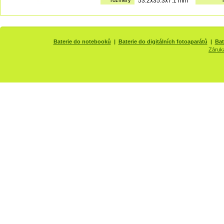
rozměry
53.2x35.3x7.1 mm
Baterie do notebooků
|
Baterie do digitálních fotoaparátů
|
Bat
Záruk