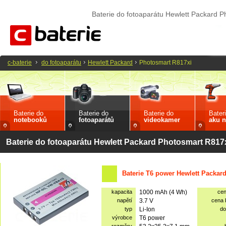
Baterie do fotoaparátu Hewlett Packard 
c-baterie
do fotoaparátu
Hewlett Packard
Photosmart R817xi
Baterie do
Baterie do
Baterie do
Bater
notebooků
fotoaparátů
videokamer
aku n
Baterie do fotoaparátu Hewlett Packard Photosmart R817
Baterie T6 power Hewlett Packar
kapacita
1000 mAh (4 Wh)
ce
napětí
3.7 V
cena
typ
Li-Ion
do
výrobce
T6 power