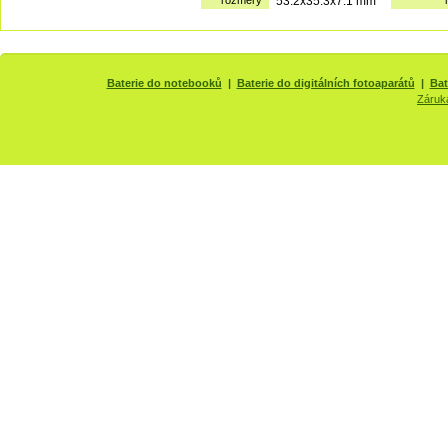
rozměry
53.2x35.3x7.1 mm
Baterie do notebooků
|
Baterie do digitálních fotoaparátů
|
Bat
Záruk