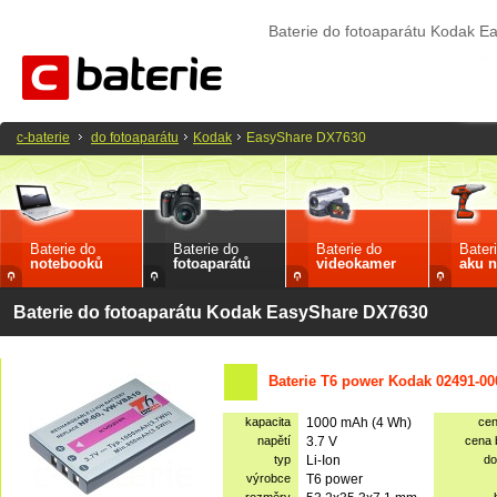
Baterie do fotoaparátu Kodak 
c-baterie
do fotoaparátu
Kodak
EasyShare DX7630
Baterie do
Baterie do
Baterie do
Bater
notebooků
fotoaparátů
videokamer
aku n
Baterie do fotoaparátu Kodak EasyShare DX7630
Baterie T6 power Kodak 02491-00
kapacita
1000 mAh (4 Wh)
ce
napětí
3.7 V
cena
typ
Li-Ion
do
výrobce
T6 power