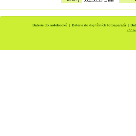
rozměry
53.2x35.3x7.1 mm
Baterie do notebooků
|
Baterie do digitálních fotoaparátů
|
Bat
Záruk