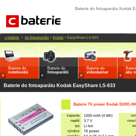
Baterie do fotoaparátu Kodak 
c-baterie
do fotoaparátu
Kodak
EasyShare LS-633
Baterie do
Baterie do
Baterie do
Bater
notebooků
fotoaparátů
videokamer
aku n
Baterie do fotoaparátu Kodak EasyShare LS-633
Baterie T6 power Kodak 02491-00
kapacita
1000 mAh (4 Wh)
ce
napětí
3.7 V
cena
typ
Li-Ion
do
výrobce
T6 power