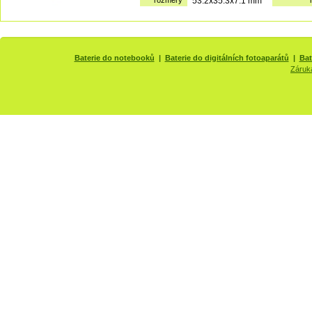
rozměry
53.2x35.3x7.1 mm
Baterie do notebooků
|
Baterie do digitálních fotoaparátů
|
Bat
Záruk