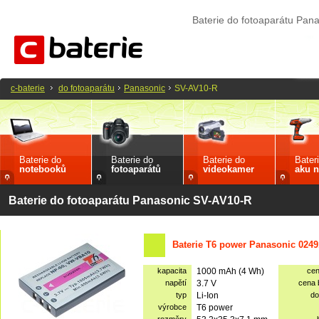
Baterie do fotoaparátu Pan
c-baterie
do fotoaparátu
Panasonic
SV-AV10-R
Baterie do
Baterie do
Baterie do
Bater
notebooků
fotoaparátů
videokamer
aku n
Baterie do fotoaparátu Panasonic SV-AV10-R
Baterie T6 power Panasonic 0249
kapacita
1000 mAh (4 Wh)
ce
napětí
3.7 V
cena
typ
Li-Ion
do
výrobce
T6 power