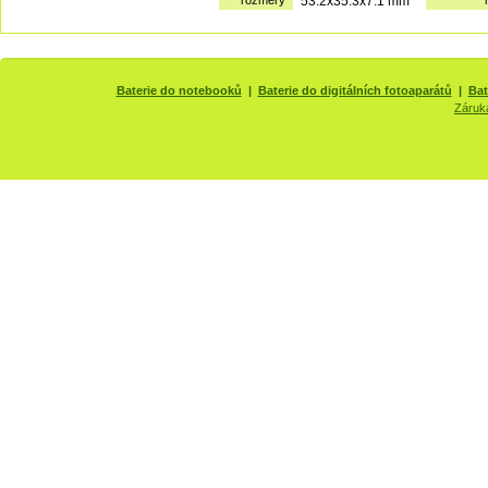
rozměry
53.2x35.3x7.1 mm
Baterie do notebooků
|
Baterie do digitálních fotoaparátů
|
Bat
Záruk