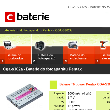
CGA-S302A - Baterie do fo
c-baterie
do fotoaparátu
Pentax
CGA-S302A
Baterie do
Baterie do
Baterie do
Bater
notebooků
fotoaparátů
videokamer
aku n
Cga-s302a - Baterie do fotoaparátu Pentax
Baterie T6 power Pentax CGA-S3
kapacita
1000 mAh (4 Wh)
ce
napětí
3.7 V
cena
typ
Li-Ion
do
výrobce
T6 power