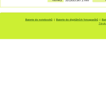
rozměry
53.2x35.3x7.1 mm
Baterie do notebooků
|
Baterie do digitálních fotoaparátů
|
Bat
Záruk