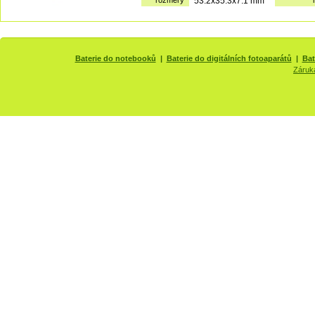
rozměry
53.2x35.3x7.1 mm
Baterie do notebooků
|
Baterie do digitálních fotoaparátů
|
Bat
Záruk