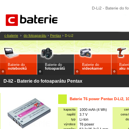
D-Li2 - Baterie do f
c-baterie
do fotoaparátu
Pentax
D-Li2
Baterie do
Baterie do
Baterie do
Bater
notebooků
fotoaparátů
videokamer
aku n
D-li2 - Baterie do fotoaparátu Pentax
Baterie T6 power Pentax D-Li2, 
kapacita
1000 mAh (4 Wh)
ce
napětí
3.7 V
cena
typ
Li-Ion
do
výrobce
T6 power