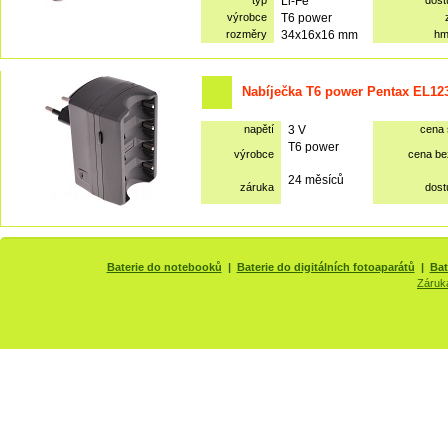
typ
Li-Fe
dost
výrobce
T6 power
rozměry
34x16x16 mm
hm
Nabíječka T6 power Pentax EL12
napětí
3 V
cena
T6 power
výrobce
cena b
24 měsíců
záruka
dost
Baterie do notebooků
|
Baterie do digitálních fotoaparátů
|
Bat
Záruk