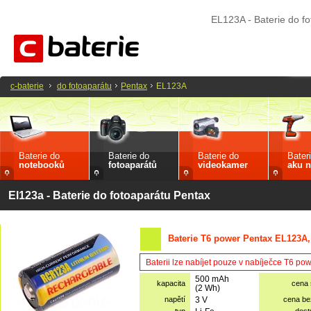
EL123A - Baterie do f
c-baterie
do fotoaparátu
Pentax
EL123A
Baterie do
Baterie do
Baterie do
Bater
notebooků
fotoaparátů
videokamer
aku n
El123a - Baterie do fotoaparátu Pentax
Baterie T6 power Pentax EL123A
Baterii lze nabíjet pouze v nabíječce T6 po
500 mAh
kapacita
cena
(2 Wh)
napětí
3 V
cena b