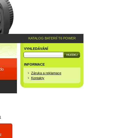
KATALOG BATERIÍ T6 POWER
VYHLEDÁVÁNÍ
INFORMACE
 do
Záruka a reklamace
Kontakty
1
z