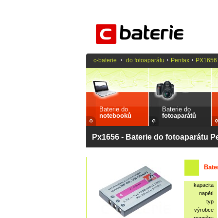
c-baterie
do fotoaparátu
Pentax
PX1656
Baterie do
Baterie do
notebooků
fotoaparátů
Px1656 - Baterie do fotoaparátu P
Bate
kapacita
napětí
typ
výrobce