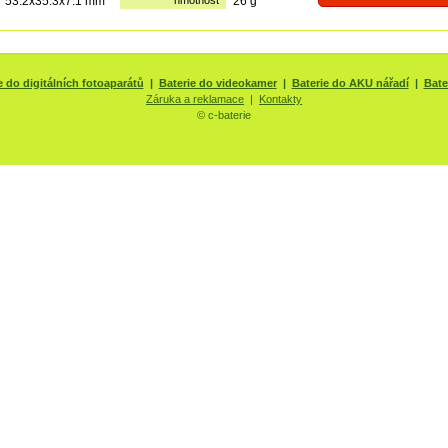
53.2x35.3x7.1 mm
hmotnost
26 g
e do digitálních fotoaparátů
|
Baterie do videokamer
|
Baterie do AKU nářadí
|
Bate
Záruka a reklamace
|
Kontakty
© c-baterie