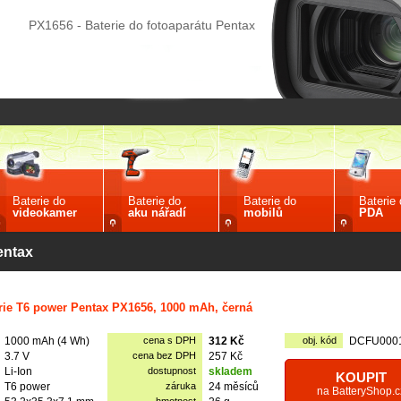
PX1656 - Baterie do fotoaparátu Pentax
Baterie do
Baterie do
Baterie do
Baterie
videokamer
aku nářadí
mobilů
PDA
entax
rie T6 power Pentax PX1656, 1000 mAh, černá
1000 mAh (4 Wh)
cena s DPH
312 Kč
obj. kód
DCFU000
3.7 V
cena bez DPH
257 Kč
Li-Ion
dostupnost
skladem
KOUPIT
T6 power
záruka
24 měsíců
na BatteryShop.c