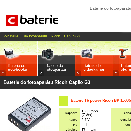
Baterie do fotoaparát
c-baterie
do fotoaparátu
Ricoh
Caplio G3
Baterie do
Baterie do
Baterie do
Bater
notebooků
fotoaparátů
videokamer
aku n
Baterie do fotoaparátu Ricoh Caplio G3
Baterie T6 power Ricoh BP-1500S
1800 mAh
kapacita
cena
(7 Wh)
napětí
3.7 V
cena b
typ
Li-Ion
dos
výrobce
T6 power