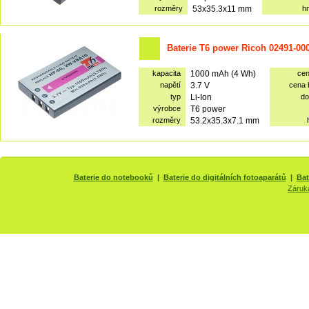
rozměry
53x35.3x11 mm
h
Baterie T6 power Ricoh 02491-00
kapacita
1000 mAh (4 Wh)
ce
napětí
3.7 V
cena
typ
Li-Ion
do
výrobce
T6 power
rozměry
53.2x35.3x7.1 mm
Baterie do notebooků
|
Baterie do digitálních fotoaparátů
|
Bat
Záruk