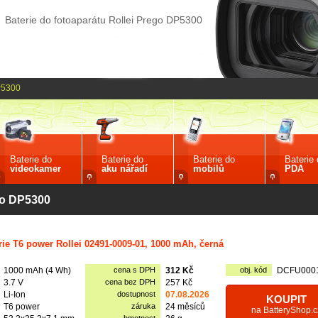
Baterie do fotoaparátu Rollei Prego DP5300
P5300
Baterie do
Baterie do
Baterie do
Baterie
videokamer
aku nářadí
mobilů
PDA
ego DP5300
rie T6 power Rollei 02491-0009-01, 1000 mAh, černá
1000 mAh (4 Wh)
cena s DPH
312 Kč
obj. kód
DCFU000
3.7 V
cena bez DPH
257 Kč
Li-Ion
dostupnost
07.08.2026
KOUPIT
T6 power
záruka
24 měsíců
na BatteryShop.c