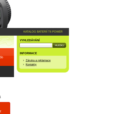
KATALOG BATERIÍ T6 POWER
VYHLEDÁVÁNÍ
INFORMACE
 do
Záruka a reklamace
Kontakty
1
z