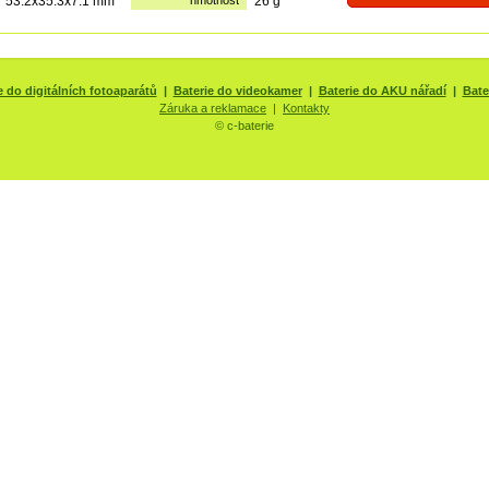
53.2x35.3x7.1 mm
hmotnost
26 g
e do digitálních fotoaparátů
|
Baterie do videokamer
|
Baterie do AKU nářadí
|
Bate
Záruka a reklamace
|
Kontakty
© c-baterie