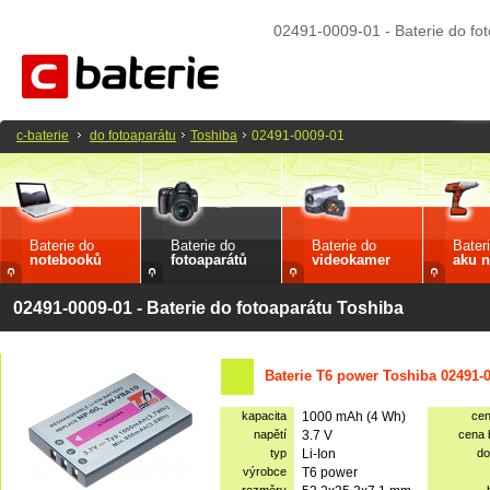
02491-0009-01 - Baterie do fo
c-baterie
do fotoaparátu
Toshiba
02491-0009-01
Baterie do
Baterie do
Baterie do
Bater
notebooků
fotoaparátů
videokamer
aku n
02491-0009-01 - Baterie do fotoaparátu Toshiba
Baterie T6 power Toshiba 02491-
kapacita
1000 mAh (4 Wh)
ce
napětí
3.7 V
cena
typ
Li-Ion
do
výrobce
T6 power