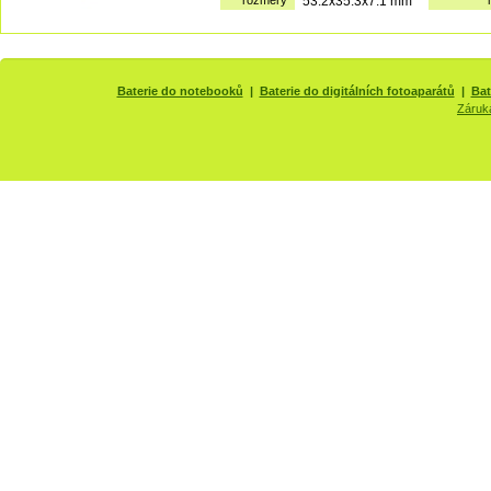
rozměry
53.2x35.3x7.1 mm
Baterie do notebooků
|
Baterie do digitálních fotoaparátů
|
Bat
Záruk