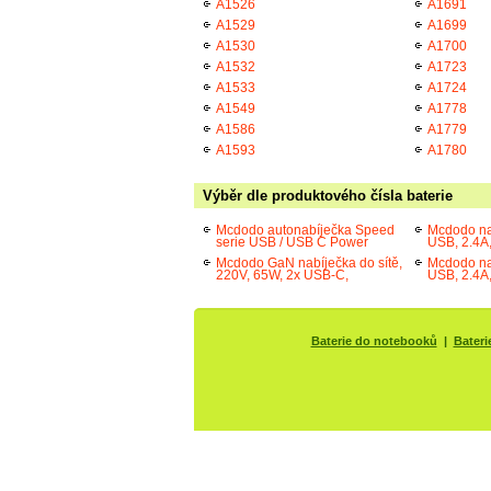
A1526
A1691
A1529
A1699
A1530
A1700
A1532
A1723
A1533
A1724
A1549
A1778
A1586
A1779
A1593
A1780
Výběr dle produktového čísla baterie
Mcdodo autonabíječka Speed
Mcdodo na
serie USB / USB C Power
USB, 2.4A,
Mcdodo GaN nabíječka do sítě,
Mcdodo na
220V, 65W, 2x USB-C,
USB, 2.4A,
Baterie do notebooků
|
Bateri