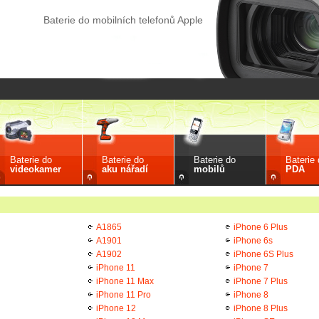
Baterie do mobilních telefonů Apple
Baterie do
Baterie do
Baterie do
Baterie
videokamer
aku nářadí
mobilů
PDA
A1865
iPhone 6 Plus
A1901
iPhone 6s
A1902
iPhone 6S Plus
iPhone 11
iPhone 7
iPhone 11 Max
iPhone 7 Plus
iPhone 11 Pro
iPhone 8
iPhone 12
iPhone 8 Plus