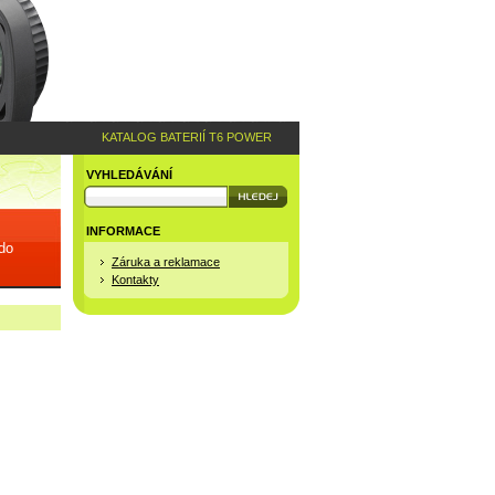
KATALOG BATERIÍ T6 POWER
VYHLEDÁVÁNÍ
INFORMACE
 do
Záruka a reklamace
Kontakty