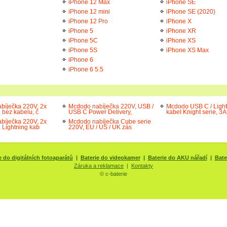
iPhone 12 Max
iPhone SE
iPhone 12 mini
iPhone SE (2020)
iPhone 12 Pro
iPhone X
iPhone 5
iPhone XR
iPhone 5C
iPhone XS
iPhone 5S
iPhone XS Max
iPhone 6
iPhone 6 5.5
bíječka 220V, 2x
Mcdodo nabíječka 220V, USB /
Mcdodo USB C / Light
 bez kabelu, č
USB C Power Delivery,
kabel Knight serie, 3A
bíječka 220V, 2x
Mcdodo nabíječka Cube serie
 Lightning kab
220V, EU / US / UK zás
e do digitálních fotoaparátů
|
Baterie do videokamer
|
Baterie do AKU nářadí
|
Bate
Záruka a reklamace
|
Kontakty
© c-baterie