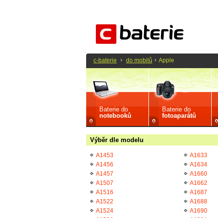
c-baterie
do mobilů
Apple
Baterie do
Baterie do
notebooků
fotoaparátů
Výběr dle modelu
A1453
A1633
A1456
A1634
A1457
A1660
A1507
A1662
A1516
A1687
A1522
A1688
A1524
A1690