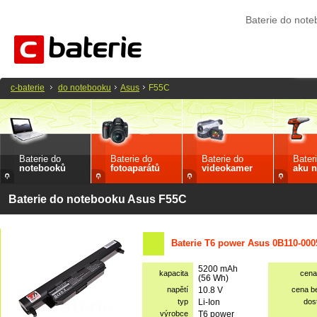
Baterie do not
c-baterie
do notebooku
Asus
F55C
Baterie do
Baterie do
Baterie do
Bater
notebooků
fotoaparátů
videokamer
aku n
Baterie do notebooku Asus F55C
Baterie T6 power Asus 0B110-000
5200 mAh
kapacita
cena
(56 Wh)
napětí
10.8 V
cena b
typ
Li-Ion
dos
výrobce
T6 power