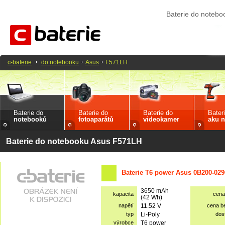
Baterie do noteb
c-baterie
do notebooku
Asus
F571LH
Baterie do
Baterie do
Baterie do
Bater
notebooků
fotoaparátů
videokamer
aku n
Baterie do notebooku Asus F571LH
Baterie T6 power Asus 0B200-029
3650 mAh
kapacita
cena
(42 Wh)
napětí
11.52 V
cena b
typ
Li-Poly
dos
výrobce
T6 power