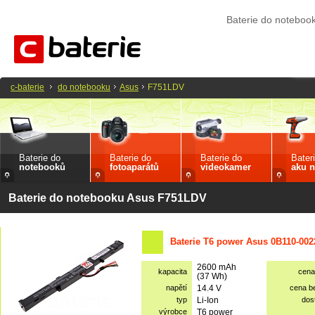
Baterie do notebo
c-baterie
do notebooku
Asus
F751LDV
Baterie do
Baterie do
Baterie do
Bater
notebooků
fotoaparátů
videokamer
aku n
Baterie do notebooku Asus F751LDV
Baterie T6 power Asus 0B110-002
2600 mAh
kapacita
cena
(37 Wh)
napětí
14.4 V
cena b
typ
Li-Ion
dos
výrobce
T6 power