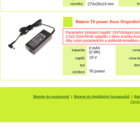
rozměry
270x26x19 mm
h
Baterie T6 power Asus Originální
Parametry Výstupní napětí: 19VVýstupní pr
2.5x5.5mmTento adaptér z dílny značky Acer l
díky svým parametrům a velikosti konektoru v
0 mAh
kapacita
cena
(0 Wh)
19 V
napětí
cena b
typ
dos
T6 power
výrobce
Baterie do notebooků
|
Baterie do digitálních fotoaparátů
|
Bat
Záruk