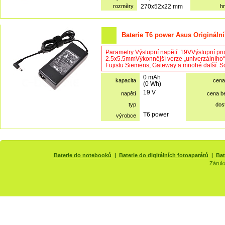
rozměry
270x52x22 mm
h
Baterie T6 power Asus Originální
Parametry Výstupní napětí: 19VVýstupní pr
2.5x5.5mmVýkonnější verze „univerzálního“
Fujistu Siemens, Gateway a mnohé další. Sou
0 mAh
kapacita
cena
(0 Wh)
19 V
napětí
cena b
typ
dos
T6 power
výrobce
Baterie do notebooků
|
Baterie do digitálních fotoaparátů
|
Bat
Záruk