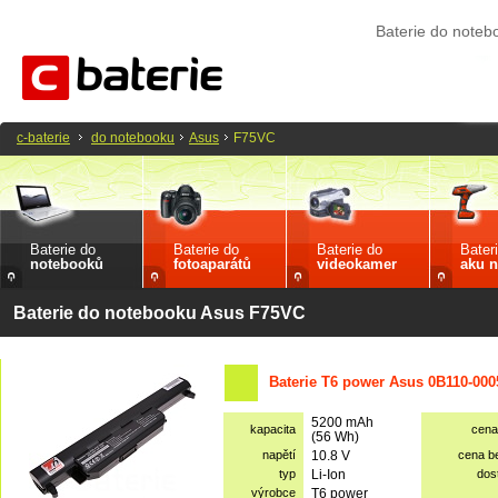
Baterie do note
c-baterie
do notebooku
Asus
F75VC
Baterie do
Baterie do
Baterie do
Bater
notebooků
fotoaparátů
videokamer
aku n
Baterie do notebooku Asus F75VC
Baterie T6 power Asus 0B110-000
5200 mAh
kapacita
cena
(56 Wh)
napětí
10.8 V
cena b
typ
Li-Ion
dos
výrobce
T6 power