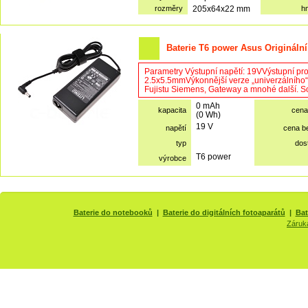
rozměry
205x64x22 mm
h
Baterie T6 power Asus Originální
Parametry Výstupní napětí: 19VVýstupní pr
2.5x5.5mmVýkonnější verze „univerzálního“
Fujistu Siemens, Gateway a mnohé další. Sou
0 mAh
kapacita
cena
(0 Wh)
19 V
napětí
cena b
typ
dos
T6 power
výrobce
Baterie do notebooků
|
Baterie do digitálních fotoaparátů
|
Bat
Záruk