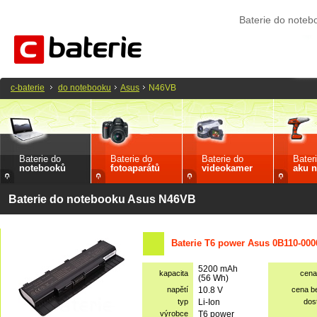
Baterie do note
c-baterie
do notebooku
Asus
N46VB
Baterie do
Baterie do
Baterie do
Bater
notebooků
fotoaparátů
videokamer
aku n
Baterie do notebooku Asus N46VB
Baterie T6 power Asus 0B110-000
5200 mAh
kapacita
cena
(56 Wh)
napětí
10.8 V
cena b
typ
Li-Ion
dos
výrobce
T6 power