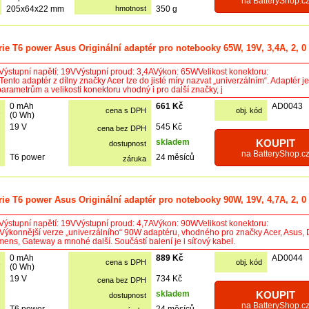
na BatteryShop.c
205x64x22 mm
hmotnost
350 g
rie T6 power Asus Originální adaptér pro notebooky 65W, 19V, 3,4A, 2, 
Výstupní napětí: 19VVýstupní proud: 3,4AVýkon: 65WVelikost konektoru:
nto adaptér z dílny značky Acer lze do jisté míry nazvat „univerzálním“. Adaptér je 
arametrům a velikosti konektoru vhodný i pro další značky, j
0 mAh
661 Kč
AD0043
cena s DPH
obj. kód
(0 Wh)
19 V
545 Kč
cena bez DPH
skladem
KOUPIT
dostupnost
na BatteryShop.c
T6 power
24 měsíců
záruka
rie T6 power Asus Originální adaptér pro notebooky 90W, 19V, 4,7A, 2, 
Výstupní napětí: 19VVýstupní proud: 4,7AVýkon: 90WVelikost konektoru:
ýkonnější verze „univerzálního“ 90W adaptéru, vhodného pro značky Acer, Asus, D
mens, Gateway a mnohé další. Součástí balení je i síťový kabel.
0 mAh
889 Kč
AD0044
cena s DPH
obj. kód
(0 Wh)
19 V
734 Kč
cena bez DPH
skladem
KOUPIT
dostupnost
na BatteryShop.c
T6 power
24 měsíců