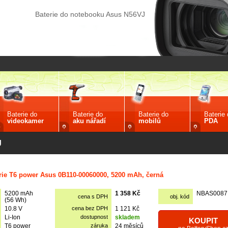
Baterie do notebooku Asus N56VJ
Baterie do
Baterie do
Baterie do
Baterie
videokamer
aku nářadí
mobilů
PDA
J
rie T6 power Asus 0B110-00060000, 5200 mAh, černá
5200 mAh
1 358 Kč
NBAS0087
cena s DPH
obj. kód
(56 Wh)
10.8 V
cena bez DPH
1 121 Kč
Li-Ion
dostupnost
skladem
KOUPIT
T6 power
záruka
24 měsíců