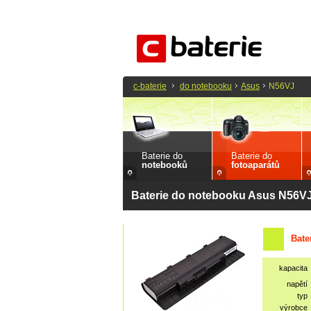
c-baterie
do notebooku
Asus
N56VJ
Baterie do
Baterie do
notebooků
fotoaparátů
Baterie do notebooku Asus N56V
Bate
kapacita
napětí
typ
výrobce