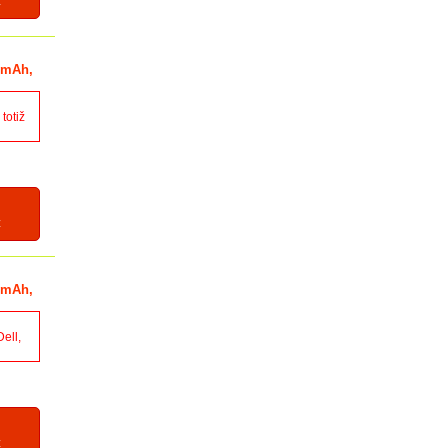
z
0 mAh,
totiž
z
0 mAh,
ell,
z