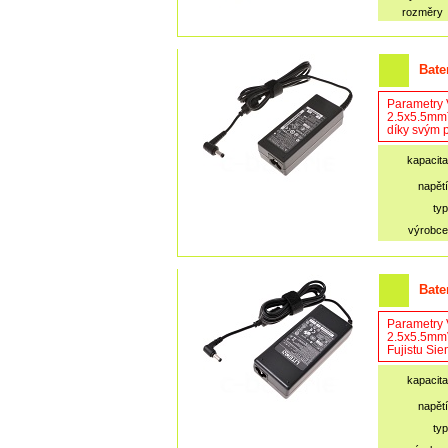
rozměry
Bate
Parametry 
2.5x5.5mmTe
díky svým p
kapacita
napětí
typ
výrobce
Bate
Parametry 
2.5x5.5mmV
Fujistu Sie
kapacita
napětí
typ