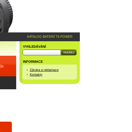
KATALOG BATERIÍ T6 POWER
VYHLEDÁVÁNÍ
INFORMACE
 do
Záruka a reklamace
Kontakty