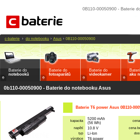
0B110-00050900 - Baterie d
c-baterie
do notebooku
Asus
0B110-00050900
Baterie do
Baterie do
Baterie do
Bater
notebooků
fotoaparátů
videokamer
aku n
0b110-00050900 - Baterie do notebooku Asus
Baterie T6 power Asus 0B110-000
5200 mAh
kapacita
cena
(56 Wh)
napětí
10.8 V
cena b
typ
Li-Ion
dos
výrobce
T6 power