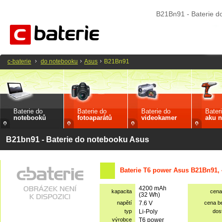
B21Bn91 - Baterie d
c-baterie
do notebooku
Asus
B21Bn91
Baterie do
Baterie do
Baterie do
Bater
notebooků
fotoaparátů
videokamer
aku n
B21bn91 - Baterie do notebooku Asus
Baterie T6 power Asus B21Bn91,
4200 mAh
kapacita
cena
(32 Wh)
napětí
7.6 V
cena b
typ
Li-Poly
dos
výrobce
T6 power