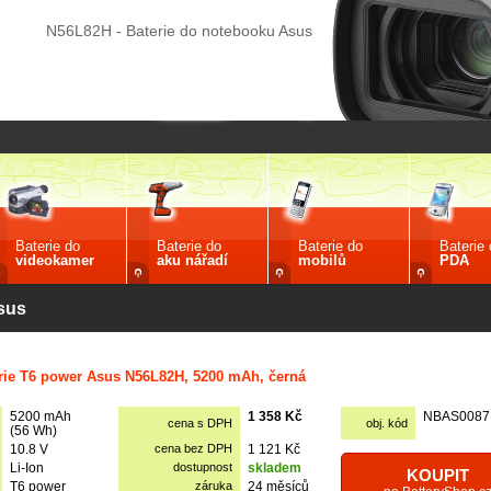
N56L82H - Baterie do notebooku Asus
Baterie do
Baterie do
Baterie do
Baterie
videokamer
aku nářadí
mobilů
PDA
sus
rie T6 power Asus N56L82H, 5200 mAh, černá
5200 mAh
1 358 Kč
NBAS0087
cena s DPH
obj. kód
(56 Wh)
10.8 V
cena bez DPH
1 121 Kč
Li-Ion
dostupnost
skladem
KOUPIT
T6 power
záruka
24 měsíců