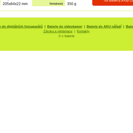
na BatteryShop.c
205x64x22 mm
hmotnost
350 g
e do digitálních fotoaparátů
|
Baterie do videokamer
|
Baterie do AKU nářadí
|
Bate
Záruka a reklamace
|
Kontakty
© c-baterie