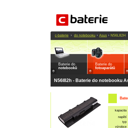
c-baterie
do notebooku
Asus
N56L82H
Baterie do
Baterie do
notebooků
fotoaparátů
N56l82h - Baterie do notebooku A
Bate
kapacita
napětí
typ
výrobce