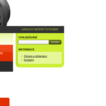
KATALOG BATERIÍ T6 POWER
VYHLEDÁVÁNÍ
INFORMACE
 do
Záruka a reklamace
Kontakty