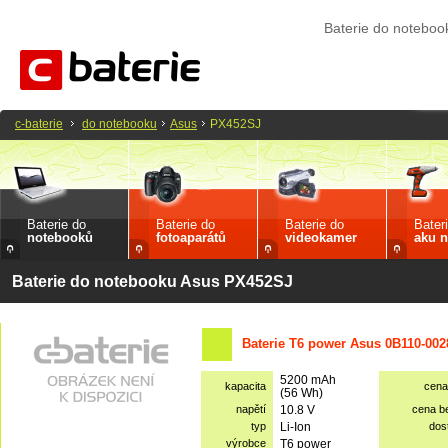
Baterie do notebo
c-baterie
do notebooku
Asus
PX452SJ
Baterie do
Baterie do
Baterie do
Bater
notebooků
fotoaparátů
videokamer
aku n
Baterie do notebooku Asus PX452SJ
Baterie T6 power Asus 0B110-002
5200 mAh
kapacita
cena
(56 Wh)
napětí
10.8 V
cena b
typ
Li-Ion
dos
výrobce
T6 power