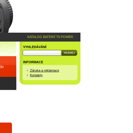
KATALOG BATERIÍ T6 POWER
VYHLEDÁVÁNÍ
INFORMACE
 do
Záruka a reklamace
Kontakty