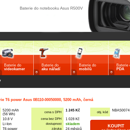
Baterie do notebooku Asus R500V
Baterie do
Baterie do
Baterie do
Baterie
videokamer
aku nářadí
mobilů
PDA
V
rie T6 power Asus 0B110-00050000, 5200 mAh, černá
5200 mAh
1 245 Kč
NBAS0074
cena s DPH
obj. kód
(56 Wh)
10.8 V
cena bez DPH
1 028 Kč
Li-Ion
dostupnost
skladem
KOUPIT
T6 power
záruka
24 měsíců