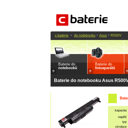
c-baterie
do notebooku
Asus
R500V
Baterie do
Baterie do
notebooků
fotoaparátů
Baterie do notebooku Asus R500
Bate
kapacita
napětí
typ
výrobce