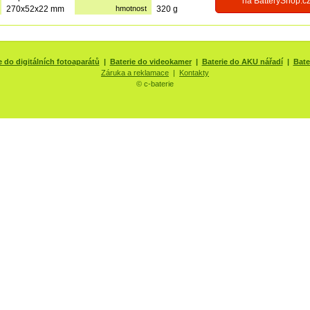
na BatteryShop.c
270x52x22 mm
hmotnost
320 g
e do digitálních fotoaparátů
|
Baterie do videokamer
|
Baterie do AKU nářadí
|
Bate
Záruka a reklamace
|
Kontakty
© c-baterie