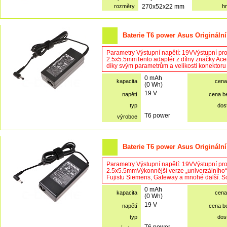
rozměry
270x52x22 mm
h
Baterie T6 power Asus Originální
Parametry Výstupní napětí: 19VVýstupní pr
2.5x5.5mmTento adaptér z dílny značky Acer l
díky svým parametrům a velikosti konektoru v
0 mAh
kapacita
cena
(0 Wh)
19 V
napětí
cena b
typ
dos
T6 power
výrobce
Baterie T6 power Asus Originální
Parametry Výstupní napětí: 19VVýstupní pr
2.5x5.5mmVýkonnější verze „univerzálního“
Fujistu Siemens, Gateway a mnohé další. Sou
0 mAh
kapacita
cena
(0 Wh)
19 V
napětí
cena b
typ
dos
T6 power