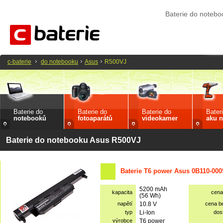
Baterie do noteb
c-baterie
do notebooku
Asus
R500VJ
Baterie do
Baterie do
Baterie do
Bater
notebooků
fotoaparátů
videokamer
aku n
Baterie do notebooku Asus R500VJ
Baterie T6 power Asus 0B110-000
5200 mAh
kapacita
cena
(56 Wh)
napětí
10.8 V
cena b
typ
Li-Ion
dos
výrobce
T6 power