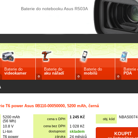
Baterie do notebooku Asus R503A
Baterie do
Baterie do
Baterie do
Baterie
videokamer
aku nářadí
mobilů
PDA
A
rie T6 power Asus 0B110-00050000, 5200 mAh, černá
5200 mAh
1 245 Kč
NBAS0074
cena s DPH
obj. kód
(56 Wh)
10.8 V
cena bez DPH
1 028 Kč
Li-Ion
dostupnost
skladem
KOUPIT
T6 power
záruka
24 měsíců