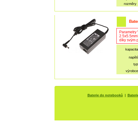
rozměry
Bate
Parametry 
2.5x5.5mmTe
díky svým p
kapacita
napětí
typ
výrobce
Baterie do notebooků
|
Bateri