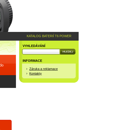
KATALOG BATERIÍ T6 POWER
VYHLEDÁVÁNÍ
INFORMACE
 do
Záruka a reklamace
Kontakty