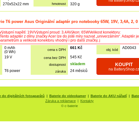
na BatteryShop.c
270x52x22 mm
hmotnost
320 g
rie T6 power Asus Originální adaptér pro notebooky 65W, 19V, 3,4A, 2, 
Výstupní napětí: 19VVýstupní proud: 3,4AVýkon: 65WVelikost konektoru:
nto adaptér z dílny značky Acer lze do jisté míry nazvat „univerzálním“. Adaptér je 
arametrům a velikosti konektoru vhodný i pro další značky, j
0 mAh
661 Kč
AD0043
cena s DPH
obj. kód
(0 Wh)
19 V
545 Kč
cena bez DPH
skladem
KOUPIT
dostupnost
na BatteryShop.c
T6 power
24 měsíců
záruka
e do digitálních fotoaparátů
|
Baterie do videokamer
|
Baterie do AKU nářadí
|
Bate
Záruka a reklamace
|
Kontakty
© c-baterie