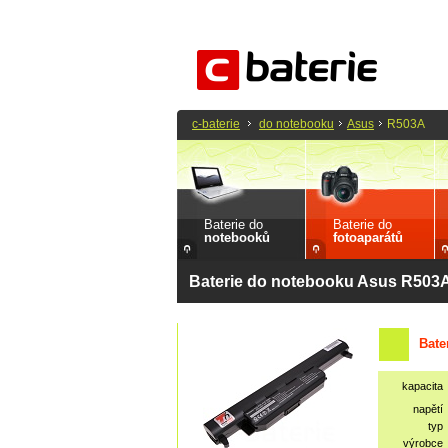
c-baterie
do notebooku
Asus
R503A
Baterie do
Baterie do
notebooků
fotoaparátů
Baterie do notebooku Asus R503
Bate
kapacita
napětí
typ
výrobce