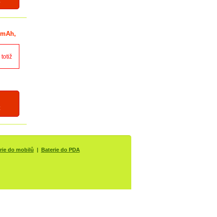
z
0 mAh,
totiž
z
rie do mobilů
|
Baterie do PDA