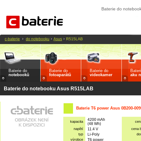
Baterie do notebo
c-baterie
do notebooku
Asus
R515LAB
Baterie do
Baterie do
Baterie do
Bater
notebooků
fotoaparátů
videokamer
aku n
Baterie do notebooku Asus R515LAB
Baterie T6 power Asus 0B200-009
4200 mAh
kapacita
cen
(48 Wh)
napětí
11.4 V
cena 
typ
Li-Poly
do
výrobce
T6 power