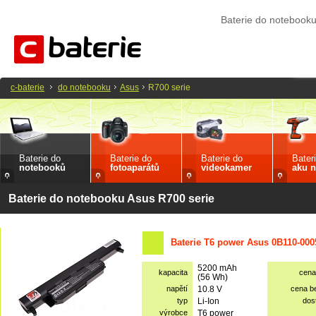
Baterie do notebooku
c-baterie
do notebooku
Asus
R700 serie
Baterie do
Baterie do
Baterie do
Bater
notebooků
fotoaparátů
videokamer
aku n
Baterie do notebooku Asus R700 serie
Baterie T6 power Asus 0B110-000
5200 mAh
kapacita
cena
(56 Wh)
napětí
10.8 V
cena b
typ
Li-Ion
dos
výrobce
T6 power