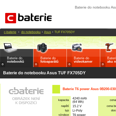
Baterie do notebooku A
c-baterie
do notebooku
Asus
TUF FX705DY
Baterie do
Baterie do
Baterie do
Bater
notebooků
fotoaparátů
videokamer
aku n
Baterie do notebooku Asus TUF FX705DY
Baterie T6 power Asus 0B200-030
4240 mAh
kapacita
cena
(64 Wh)
napětí
15.2 V
cena b
typ
Li-Poly
dos
výrobce
T6 power