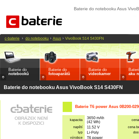
Baterie do notebooku Asus Viv
c-baterie
do notebooku
Asus
VivoBook S14 S430FN
Baterie do
Baterie do
Baterie do
Bater
notebooků
fotoaparátů
videokamer
aku n
Baterie do notebooku Asus VivoBook S14 S430FN
Baterie T6 power Asus 0B200-029
3650 mAh
kapacita
cena
(42 Wh)
napětí
11.52 V
cena b
typ
Li-Poly
dos
výrobce
T6 power