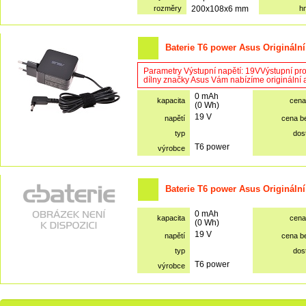
rozměry
200x108x6 mm
h
Baterie T6 power Asus Originální
Parametry Výstupní napětí: 19VVýstupní pr
dílny značky Asus Vám nabízíme originální 
0 mAh
kapacita
cena
(0 Wh)
19 V
napětí
cena b
typ
dos
T6 power
výrobce
Baterie T6 power Asus Originální
0 mAh
kapacita
cena
(0 Wh)
19 V
napětí
cena b
typ
dos
T6 power
výrobce