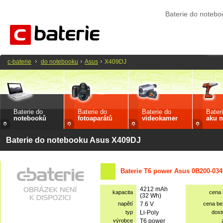
Baterie do noteb
c-baterie
do notebooku
Asus
X409DJ
Baterie do
Baterie do
Baterie do
Bater
notebooků
fotoaparátů
videokamer
aku n
Baterie do notebooku Asus X409DJ
Baterie T6 power Asus 0B200-034
4212 mAh
kapacita
cena
(32 Wh)
napětí
7.6 V
cena b
typ
Li-Poly
dost
výrobce
T6 power