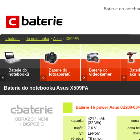
Baterie do noteb
c-baterie
do notebooku
Asus
X509FA
Baterie do
Baterie do
Baterie do
Bater
notebooků
fotoaparátů
videokamer
aku n
Baterie do notebooku Asus X509FA
Baterie T6 power Asus 0B200-034
4212 mAh
kapacita
cena
(32 Wh)
napětí
7.6 V
cena b
typ
Li-Poly
dost
výrobce
T6 power