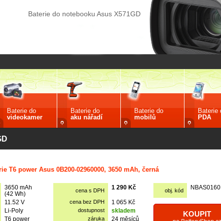
Baterie do notebooku Asus X571GD
Baterie do
Baterie do
Baterie do
Baterie
videokamer
aku nářadí
mobilů
PDA
GD
rie T6 power Asus 0B200-02960000, 3650 mAh, černá
3650 mAh
1 290 Kč
NBAS0160
cena s DPH
obj. kód
(42 Wh)
11.52 V
cena bez DPH
1 065 Kč
Li-Poly
dostupnost
skladem
KOUPIT
T6 power
záruka
24 měsíců