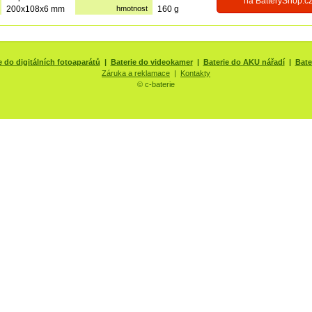
na BatteryShop.c
200x108x6 mm
hmotnost
160 g
e do digitálních fotoaparátů
|
Baterie do videokamer
|
Baterie do AKU nářadí
|
Bate
Záruka a reklamace
|
Kontakty
© c-baterie