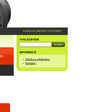
KATALOG BATERIÍ T6 POWER
VYHLEDÁVÁNÍ
INFORMACE
 do
Záruka a reklamace
Kontakty