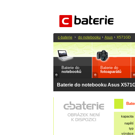
c-baterie
do notebooku
Asus
X571GD
Baterie do
Baterie do
notebooků
fotoaparátů
Baterie do notebooku Asus X571
Bate
kapacita
napětí
typ
výrobce