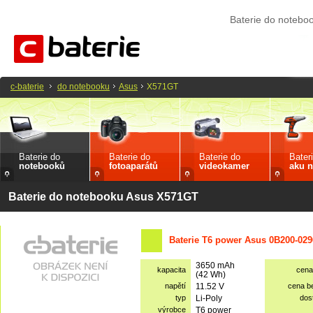
Baterie do noteb
c-baterie
do notebooku
Asus
X571GT
Baterie do
Baterie do
Baterie do
Bater
notebooků
fotoaparátů
videokamer
aku n
Baterie do notebooku Asus X571GT
Baterie T6 power Asus 0B200-029
3650 mAh
kapacita
cena
(42 Wh)
napětí
11.52 V
cena b
typ
Li-Poly
dos
výrobce
T6 power