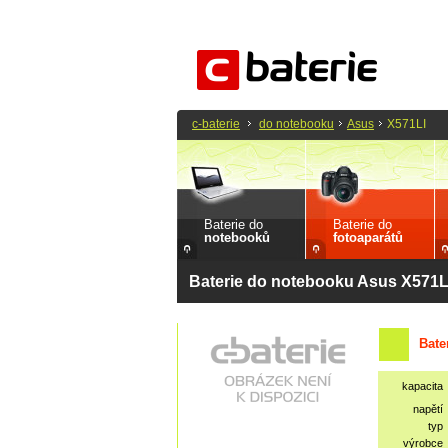
c-baterie
do notebooku
Asus
X571LI
Baterie do
Baterie do
notebooků
fotoaparátů
Baterie do notebooku Asus X571L
Bate
kapacita
napětí
typ
výrobce