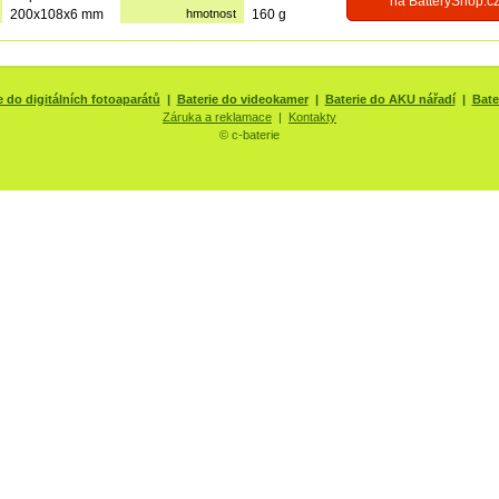
na BatteryShop.c
200x108x6 mm
hmotnost
160 g
e do digitálních fotoaparátů
|
Baterie do videokamer
|
Baterie do AKU nářadí
|
Bate
Záruka a reklamace
|
Kontakty
© c-baterie