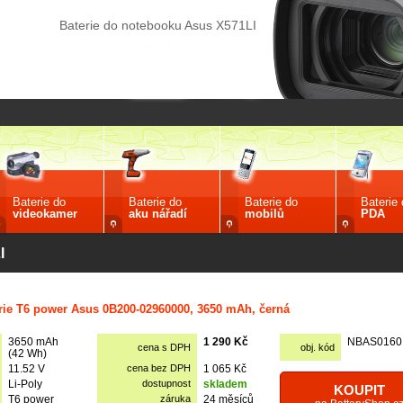
Baterie do notebooku Asus X571LI
Baterie do
Baterie do
Baterie do
Baterie
videokamer
aku nářadí
mobilů
PDA
I
rie T6 power Asus 0B200-02960000, 3650 mAh, černá
3650 mAh
1 290 Kč
NBAS0160
cena s DPH
obj. kód
(42 Wh)
11.52 V
cena bez DPH
1 065 Kč
Li-Poly
dostupnost
skladem
KOUPIT
T6 power
záruka
24 měsíců