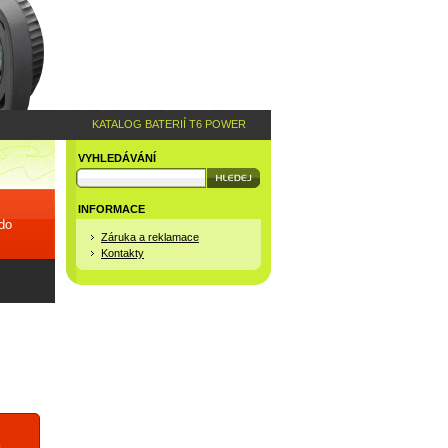
KATALOG BATERIÍ T6 POWER
VYHLEDÁVÁNÍ
INFORMACE
 do
Záruka a reklamace
Kontakty