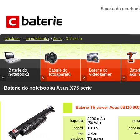
Baterie do noteboo
c-baterie
do notebooku
Asus
X75 serie
Baterie do
Baterie do
Baterie do
Bater
notebooků
fotoaparátů
videokamer
aku n
Baterie do notebooku Asus X75 serie
Baterie T6 power Asus 0B110-000
5200 mAh
kapacita
cena
(56 Wh)
napětí
10.8 V
cena b
typ
Li-Ion
dos
výrobce
T6 power