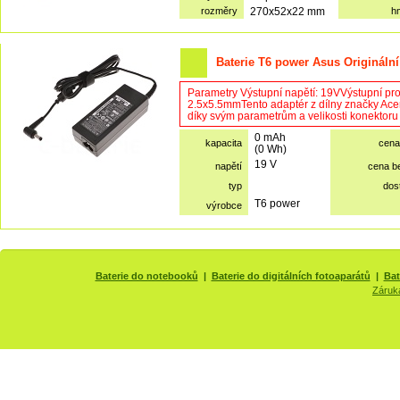
rozměry
270x52x22 mm
h
Baterie T6 power Asus Originální
Parametry Výstupní napětí: 19VVýstupní pr
2.5x5.5mmTento adaptér z dílny značky Acer l
díky svým parametrům a velikosti konektoru v
0 mAh
kapacita
cena
(0 Wh)
19 V
napětí
cena b
typ
dos
T6 power
výrobce
Baterie do notebooků
|
Baterie do digitálních fotoaparátů
|
Bat
Záruk