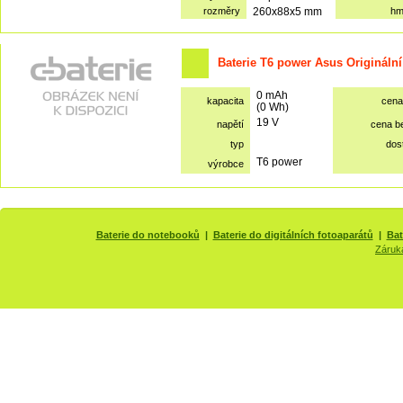
rozměry
260x88x5 mm
hm
Baterie T6 power Asus Originální
0 mAh
kapacita
cena
(0 Wh)
19 V
napětí
cena b
typ
dos
T6 power
výrobce
Baterie do notebooků
|
Baterie do digitálních fotoaparátů
|
Bat
Záruk