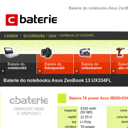
Baterie do notebooku Asus Ze
c-baterie
do notebooku
Asus
ZenBook 13 UX334FL
Baterie do
Baterie do
Baterie do
Bater
notebooků
fotoaparátů
videokamer
aku n
Baterie do notebooku Asus ZenBook 13 UX334FL
Baterie T6 power Asus 0B200-034
4335 mAh
kapacita
cena
(50 Wh)
napětí
11.55 V
cena b
typ
Li-Poly
dost
výrobce
T6 power