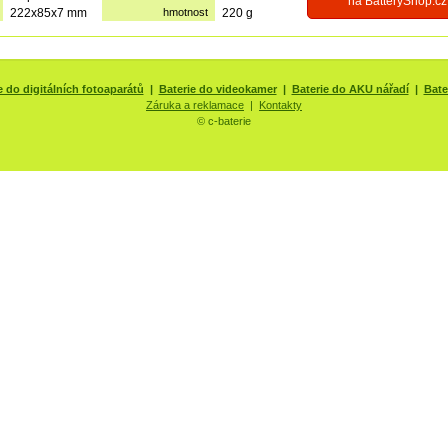
na BatteryShop.cz
222x85x7 mm
hmotnost
220 g
e do digitálních fotoaparátů
|
Baterie do videokamer
|
Baterie do AKU nářadí
|
Bate
Záruka a reklamace
|
Kontakty
© c-baterie