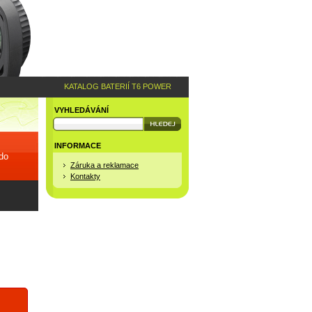
KATALOG BATERIÍ T6 POWER
VYHLEDÁVÁNÍ
INFORMACE
 do
Záruka a reklamace
Kontakty