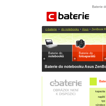
Baterie 
c-baterie
do notebooku
Asus
ZenBook F
Baterie do
Baterie do
notebooků
fotoaparátů
Baterie do notebooku Asus ZenB
Bate
kapacita
napětí
typ
výrobce