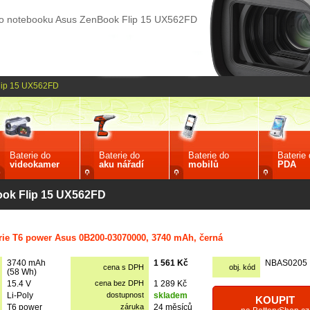
do notebooku Asus ZenBook Flip 15 UX562FD
lip 15 UX562FD
Baterie do
Baterie do
Baterie do
Baterie
videokamer
aku nářadí
mobilů
PDA
ook Flip 15 UX562FD
rie T6 power Asus 0B200-03070000, 3740 mAh, černá
3740 mAh
1 561 Kč
NBAS0205
cena s DPH
obj. kód
(58 Wh)
15.4 V
cena bez DPH
1 289 Kč
Li-Poly
dostupnost
skladem
KOUPIT
T6 power
záruka
24 měsíců