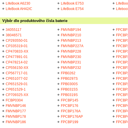
LifeBook A6230
LifeBook E753
LifeBo
LifeBook AH42/C
LifeBook E754
Lifeboo
Výběr dle produktového čísla baterie
34055117
FMVNBP194
FPCBP
38046571
FMVNBP210
FPCBP
CP293550-01
FMVNBP213
FPCBP
CP335319-01
FMVNBP227A
FPCBP
CP470833-XX
FMVNBP228
FPCBP
CP477891-01
FMVNBP230
FPCBP
CP478214-02
FMVNBP231
FPCBP
CP556150-XX
FMVNBP232
FPCBP
CP567717-01
FPB0262
FPCBP
CP651077-02
FPB0297S
FPCBP
CP651529-01
FPB0300S
FPCBP
CP651529-1
FPB0315S
FPCBP
CP709325-XX
FPB0319S
FPCBP
FCBP0304
FPCBP145
FPCBP
FMVNBP146
FPCBP176
FPCBP
FMVNBP177
FPCBP176A
FPCBP
FMVNBP178
FPCBP176AP
FPCBP
FMVNBP186
FPCBP199
FPCBP