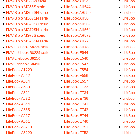
FMV-Biblo MG50W serie
LifeBook AH54
LifeBo
FMV-Biblo MG55S serie
LifeBook AH544
LifeBo
FMV-Biblo MG55SN serie
LifeBook AH550
Lifeboo
FMV-Biblo MG57SN serie
LifeBook AH56
LifeBo
FMV-Biblo MG70S/T serie
LifeBook AH562
LifeBo
FMV-Biblo MG70SN serie
LifeBook AH564
LifeBo
FMV-Biblo MG75S serie
LifeBook AH572
LifeBo
FMV-Biblo MG75SN serie
LifeBook AH77
LifeBo
FMV-Lifebook S8220 serie
LifeBook AH78
Lifebo
FMV-Lifebook S8225 serie
LifeBook E544
LifeBo
FMV-Lifebook S8250
LifeBook E546
LifeBo
FMV-Lifebook S8490
LifeBook E547
LifeBoo
LifeBook A1220
LifeBook E554
LifeBo
LifeBook A512
LifeBook E556
LifeBo
LifeBook A514
LifeBook E557
LifeBo
LifeBook A530
LifeBook E733
LifeBo
LifeBook A531
LifeBook E734
LifeBo
LifeBook A532
LifeBook E736
Lifeboo
LifeBook A544
LifeBook E741
LifeBo
LifeBook A555
LifeBook E743
LifeBo
LifeBook A557
LifeBook E744
LifeBo
LifeBook A561
LifeBook E746
LifeBo
LifeBook A6210
LifeBook E751
LifeBo
LifeBook A6220
LifeBook E752
Lifeboo