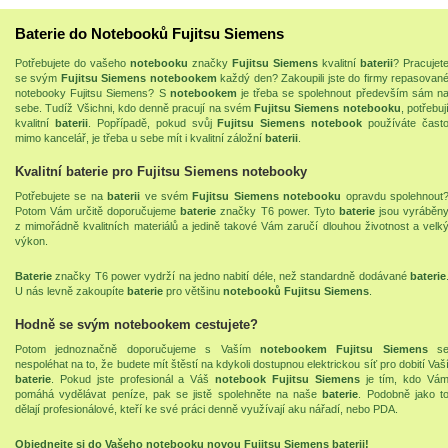
Baterie do Notebooků Fujitsu Siemens
Potřebujete do vašeho
notebooku
značky
Fujitsu Siemens
kvalitní
baterii
? Pracujet
se svým
Fujitsu Siemens notebookem
každý den? Zakoupili jste do firmy
repasovan
notebooky Fujitsu Siemens
? S
notebookem
je třeba se spolehnout především sám n
sebe. Tudíž Všichni, kdo denně pracují na svém
Fujitsu Siemens notebooku
, potřebuj
kvalitní
baterii
. Popřípadě, pokud svůj
Fujitsu Siemens notebook
používáte čast
mimo kancelář, je třeba u sebe mít i kvalitní záložní
baterii
.
Kvalitní baterie pro Fujitsu Siemens notebooky
Potřebujete se na
baterii
ve svém
Fujitsu Siemens notebooku
opravdu spolehnout
Potom Vám určitě doporučujeme
baterie
značky T6 power. Tyto
baterie
jsou vyráběn
z mimořádně kvalitních materiálů a jedině takové Vám zaručí dlouhou životnost a velk
výkon.
Baterie
značky T6 power vydrží na jedno nabití déle, než standardně dodávané
baterie
U nás levně zakoupíte
baterie
pro většinu
notebooků
Fujitsu Siemens
.
Hodně se svým notebookem cestujete?
Potom jednoznačně doporučujeme s Vaším
notebookem Fujitsu Siemens
s
nespoléhat na to, že budete mít štěstí na kdykoli dostupnou elektrickou síť pro dobití Vaš
baterie
. Pokud jste profesionál a Váš
notebook Fujitsu Siemens
je tím, kdo Vá
pomáhá vydělávat peníze, pak se jistě spolehněte na naše
baterie
. Podobně jako t
dělají profesionálové, kteří ke své práci denně využívají
aku nářadí
, nebo
PDA
.
Objednejte si do Vašeho notebooku novou Fujitsu Siemens baterii!