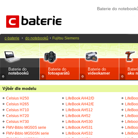
Baterie do notebook
c-baterie
do notebooků
Fujitsu Siemens
Baterie do
Baterie do
Baterie do
Bater
notebooků
fotoaparátů
videokamer
aku n
Výběr dle modelu
Celsius H250
LifeBook AH42/D
LifeBo
Celsius H265
LifeBook AH42/E
LifeBo
Celsius H710
LifeBook AH512
LifeBo
Celsius H720
LifeBook AH52
LifeBo
Celsius H730
LifeBook AH530
Lifeboo
FMV-Biblo MG50S serie
LifeBook AH531
LifeBoo
FMV-Biblo MG50SN serie
LifeBook AH532
LifeBoo