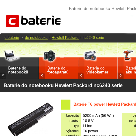
Baterie do notebooku Hewlett Pac
c-baterie
do notebooku
Hewlett Packard
nc6240 serie
Baterie do
Baterie do
Baterie do
Bater
notebooků
fotoaparátů
videokamer
aku n
Baterie do notebooku Hewlett Packard nc6240 serie
Baterie T6 power Hewlett Packar
kapacita
5200 mAh (56 Wh)
c
napětí
10.8 V
cen
typ
Li-Ion
d
výrobce
T6 power