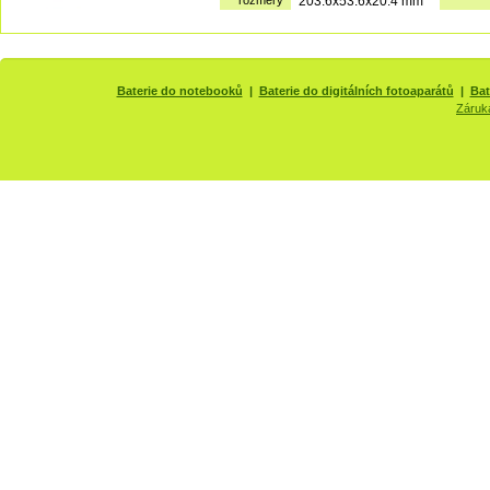
rozměry
203.6x53.6x20.4 mm
Baterie do notebooků
|
Baterie do digitálních fotoaparátů
|
Bat
Záruk