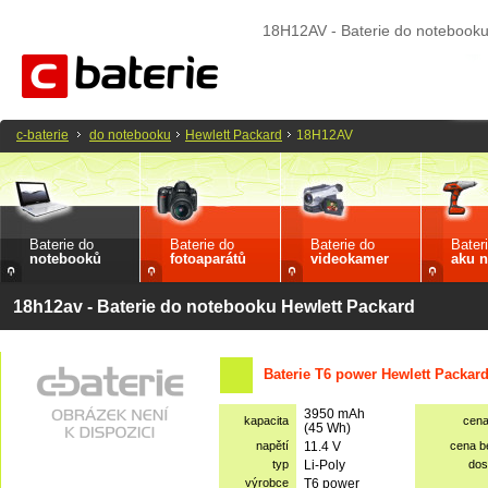
18H12AV - Baterie do notebooku
c-baterie
do notebooku
Hewlett Packard
18H12AV
Baterie do
Baterie do
Baterie do
Bater
notebooků
fotoaparátů
videokamer
aku n
18h12av - Baterie do notebooku Hewlett Packard
Baterie T6 power Hewlett Packar
3950 mAh
kapacita
cen
(45 Wh)
napětí
11.4 V
cena 
typ
Li-Poly
dos
výrobce
T6 power