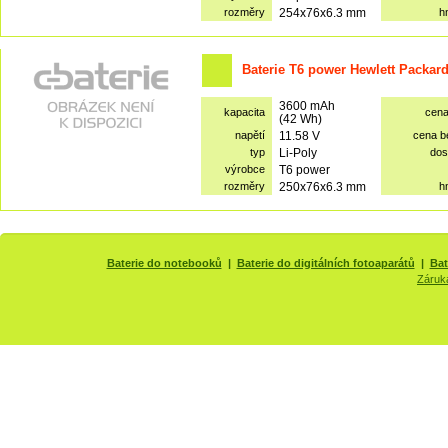
rozměry
254x76x6.3 mm
h
Baterie T6 power Hewlett Packar
3600 mAh
kapacita
cen
(42 Wh)
napětí
11.58 V
cena 
typ
Li-Poly
dos
výrobce
T6 power
rozměry
250x76x6.3 mm
h
Baterie do notebooků
|
Baterie do digitálních fotoaparátů
|
Bat
Záruk