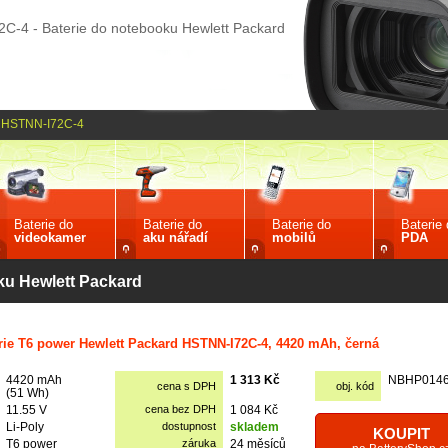
C-4 - Baterie do notebooku Hewlett Packard
HSTNN-I72C-4
Baterie do
Baterie do
Baterie do
Baterie
videokamer
aku nářadí
mobilů
PDA
oku Hewlett Packard
rie T6 power Hewlett Packard HSTNN-I72C-4, 4420 mAh, černá
4420 mAh
1 313 Kč
NBHP014
cena s DPH
obj. kód
(51 Wh)
11.55 V
cena bez DPH
1 084 Kč
Li-Poly
dostupnost
skladem
KOUPIT
T6 power
záruka
24 měsíců