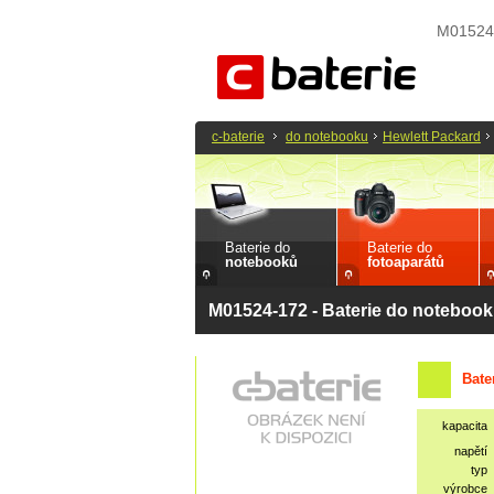
M01524-
c-baterie
do notebooku
Hewlett Packard
Baterie do
Baterie do
notebooků
fotoaparátů
M01524-172 - Baterie do notebook
Bate
kapacita
napětí
typ
výrobce