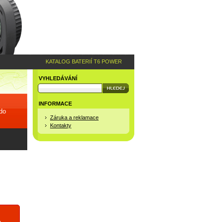
KATALOG BATERIÍ T6 POWER
VYHLEDÁVÁNÍ
INFORMACE
 do
Záruka a reklamace
Kontakty