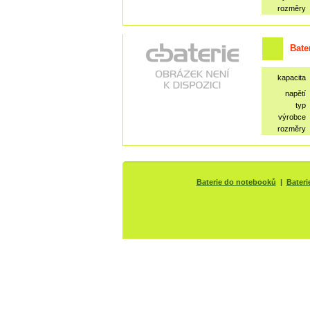
rozměry
Bate
kapacita
napětí
typ
výrobce
rozměry
Baterie do notebooků
|
Bateri