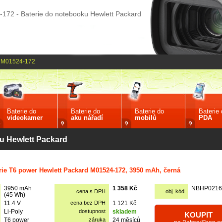
172 - Baterie do notebooku Hewlett Packard
M01524-172
Baterie do
Baterie do
Baterie do
Baterie
videokamer
aku nářadí
mobilů
PDA
u Hewlett Packard
rie T6 power Hewlett Packard M01524-172, 3950 mAh, černá
3950 mAh
1 358 Kč
NBHP0216
cena s DPH
obj. kód
(45 Wh)
11.4 V
cena bez DPH
1 121 Kč
Li-Poly
dostupnost
skladem
KOUPIT
T6 power
záruka
24 měsíců