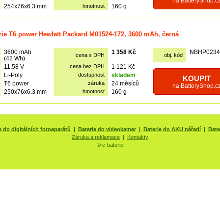
na BatteryShop.c
254x76x6.3 mm
hmotnost
160 g
rie T6 power Hewlett Packard M01524-172, 3600 mAh, černá
3600 mAh
1 358 Kč
NBHP0234
cena s DPH
obj. kód
(42 Wh)
11.58 V
cena bez DPH
1 121 Kč
Li-Poly
dostupnost
skladem
KOUPIT
T6 power
záruka
24 měsíců
na BatteryShop.c
250x76x6.3 mm
hmotnost
160 g
e do digitálních fotoaparátů
|
Baterie do videokamer
|
Baterie do AKU nářadí
|
Bate
Záruka a reklamace
|
Kontakty
© c-baterie