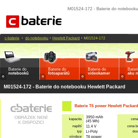
M01524-172 - Baterie do notebooku
c-baterie
do notebooku
Hewlett Packard
M01524-172
Baterie do
Baterie do
Baterie do
Bater
notebooků
fotoaparátů
videokamer
aku n
M01524-172 - Baterie do notebooku Hewlett Packard
Baterie T6 power Hewlett Packar
3950 mAh
kapacita
cen
(45 Wh)
napětí
11.4 V
cena 
typ
Li-Poly
dos
výrobce
T6 power