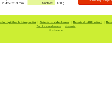
na BatteryShop.c
254x76x6.3 mm
hmotnost
160 g
e do digitálních fotoaparátů
|
Baterie do videokamer
|
Baterie do AKU nářadí
|
Bate
Záruka a reklamace
|
Kontakty
© c-baterie