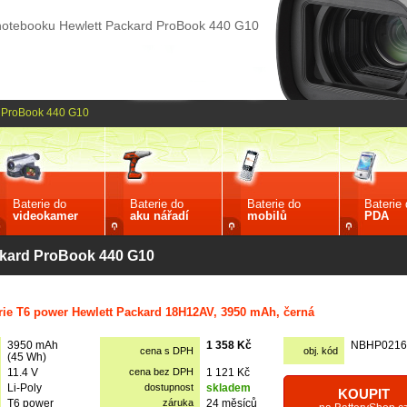
 notebooku Hewlett Packard ProBook 440 G10
ProBook 440 G10
Baterie do
Baterie do
Baterie do
Baterie
videokamer
aku nářadí
mobilů
PDA
ckard ProBook 440 G10
rie T6 power Hewlett Packard 18H12AV, 3950 mAh, černá
3950 mAh
1 358 Kč
NBHP0216
cena s DPH
obj. kód
(45 Wh)
11.4 V
cena bez DPH
1 121 Kč
Li-Poly
dostupnost
skladem
KOUPIT
T6 power
záruka
24 měsíců