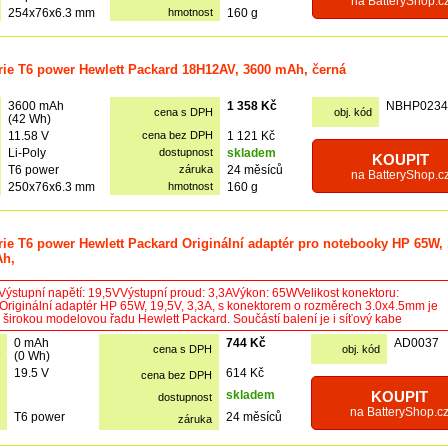
na BatteryShop.c
254x76x6.3 mm
hmotnost
160 g
rie T6 power Hewlett Packard 18H12AV, 3600 mAh, černá
3600 mAh
1 358 Kč
NBHP0234
cena s DPH
obj. kód
(42 Wh)
11.58 V
cena bez DPH
1 121 Kč
Li-Poly
dostupnost
skladem
KOUPIT
T6 power
záruka
24 měsíců
na BatteryShop.c
250x76x6.3 mm
hmotnost
160 g
rie T6 power Hewlett Packard Originální adaptér pro notebooky HP 65W, 1
Ah,
Výstupní napětí: 19,5VVýstupní proud: 3,3AVýkon: 65WVelikost konektoru:
riginální adaptér HP 65W, 19,5V, 3,3A, s konektorem o rozměrech 3.0x4.5mm je
 širokou modelovou řadu Hewlett Packard. Součástí balení je i síťový kabe
0 mAh
744 Kč
AD0037
cena s DPH
obj. kód
(0 Wh)
19.5 V
614 Kč
cena bez DPH
skladem
KOUPIT
dostupnost
na BatteryShop.c
T6 power
24 měsíců
záruka