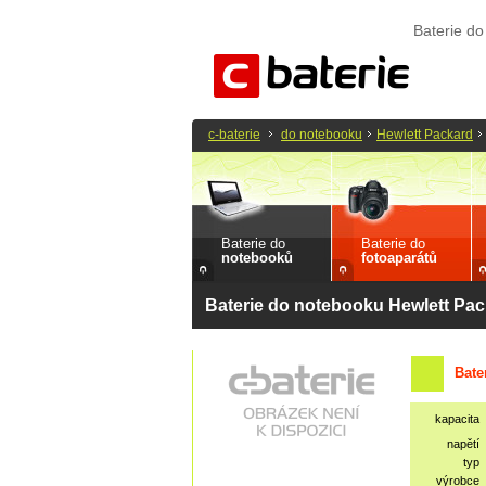
Baterie d
c-baterie
do notebooku
Hewlett Packard
Baterie do
Baterie do
notebooků
fotoaparátů
Baterie do notebooku Hewlett Pa
Bate
kapacita
napětí
typ
výrobce