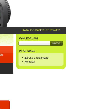
KATALOG BATERIÍ T6 POWER
VYHLEDÁVÁNÍ
INFORMACE
 do
Záruka a reklamace
Kontakty