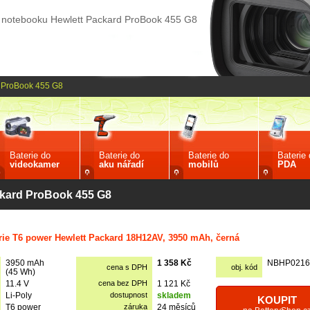
o notebooku Hewlett Packard ProBook 455 G8
ProBook 455 G8
Baterie do
Baterie do
Baterie do
Baterie
videokamer
aku nářadí
mobilů
PDA
ckard ProBook 455 G8
rie T6 power Hewlett Packard 18H12AV, 3950 mAh, černá
3950 mAh
1 358 Kč
NBHP0216
cena s DPH
obj. kód
(45 Wh)
11.4 V
cena bez DPH
1 121 Kč
Li-Poly
dostupnost
skladem
KOUPIT
T6 power
záruka
24 měsíců