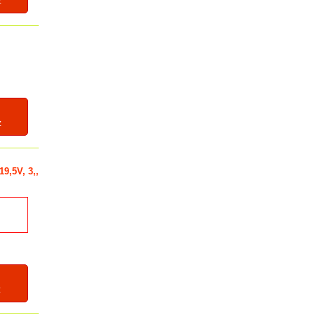
z
z
9,5V, 3,,
z