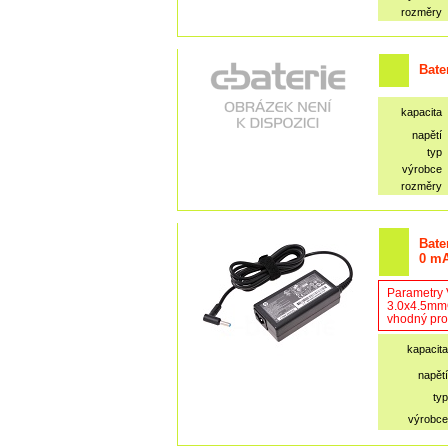
rozměry
Bate
kapacita
napětí
typ
výrobce
rozměry
Bate
0 m
Parametry 
3.0x4.5mmO
vhodný pro
kapacita
napětí
typ
výrobce