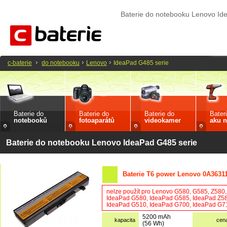
Baterie do notebooku Lenovo Id
c-baterie
do notebooku
Lenovo
IdeaPad G485 serie
Baterie do
Baterie do
Baterie do
Bater
notebooků
fotoaparátů
videokamer
aku n
Baterie do notebooku Lenovo IdeaPad G485 serie
Baterie T6 power Lenovo 0A3631
nelze použít pro Lenovo G580, G585, Z580
IdeaPad G580, IdeaPad G585, IdeaPad Z58
IdeaPad G510, IdeaPad G700, IdeaPad G71
5200 mAh
kapacita
cen
(56 Wh)