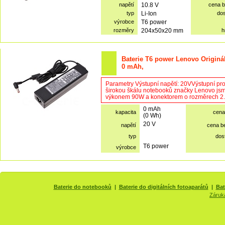
napětí
10.8 V
cena 
typ
Li-Ion
do
výrobce
T6 power
rozměry
204x50x20 mm
h
Baterie T6 power Lenovo Originá
0 mAh,
Parametry Výstupní napětí: 20VVýstupní pr
širokou škálu notebooků značky Lenovo jsme
výkonem 90W a konektorem o rozměrech 2.5
0 mAh
kapacita
cena
(0 Wh)
20 V
napětí
cena b
typ
dos
T6 power
výrobce
Baterie do notebooků
|
Baterie do digitálních fotoaparátů
|
Bat
Záruk