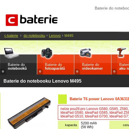
Baterie do noteb
c-baterie
do notebooku
Lenovo
M495
Baterie do
Baterie do
Baterie do
Bater
notebooků
fotoaparátů
videokamer
aku n
Baterie do notebooku Lenovo M495
Baterie T6 power Lenovo 0A3631
nelze použít pro Lenovo G580, G585, Z580
IdeaPad G580, IdeaPad G585, IdeaPad Z58
IdeaPad G510, IdeaPad G700, IdeaPad G71
5200 mAh
kapacita
cen
(56 Wh)