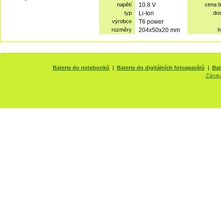
napětí
10.8 V
cena 
typ
Li-Ion
do
výrobce
T6 power
rozměry
204x50x20 mm
h
Baterie do notebooků
|
Baterie do digitálních fotoaparátů
|
Bat
Záruk