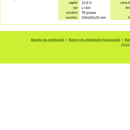
napětí
10.8 V
cena 
typ
Li-Ion
do
výrobce
T6 power
rozměry
204x50x20 mm
h
Baterie do notebooků
|
Baterie do digitálních fotoaparátů
|
Bat
Záruk