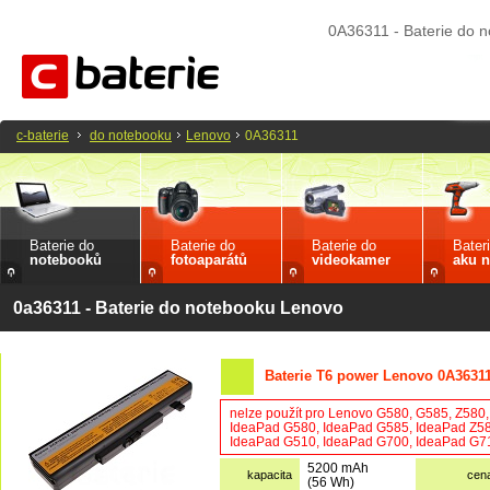
0A36311 - Baterie do 
c-baterie
do notebooku
Lenovo
0A36311
Baterie do
Baterie do
Baterie do
Bater
notebooků
fotoaparátů
videokamer
aku n
0a36311 - Baterie do notebooku Lenovo
Baterie T6 power Lenovo 0A3631
nelze použít pro Lenovo G580, G585, Z580
IdeaPad G580, IdeaPad G585, IdeaPad Z58
IdeaPad G510, IdeaPad G700, IdeaPad G71
5200 mAh
kapacita
cen
(56 Wh)